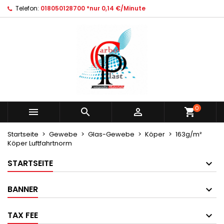
Telefon:
018050128700 *nur 0,14 €/Minute
×
×
×
×
Ihre Wunschlisten
((modalTitle))
Wunschliste erstellen
Anmelden
Neue Liste anlegen
add_circle_outline
((confirmMessage))
Sie müssen angemeldet sein, um Artikel Ihrer
Name der Wunschliste
Wunschliste hinzufügen zu können.
((cancelText))
((modalDeleteText))
Abbrechen
Anmelden
Abbrechen
Wunschliste erstellen
0



shopping_cart
Startseite
Gewebe
Glas-Gewebe
Köper
163g/m²
Köper Luftfahrtnorm
STARTSEITE
BANNER
TAX FEE