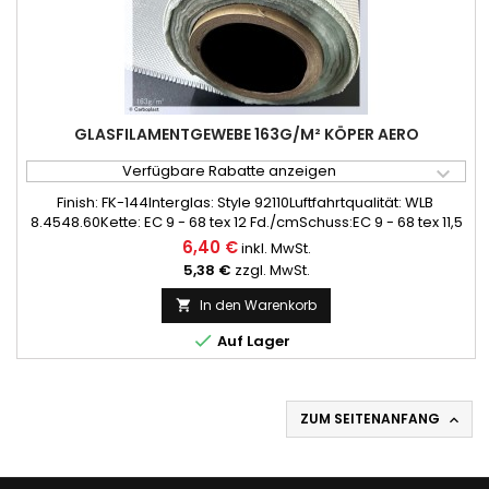
GLASFILAMENTGEWEBE 163G/M² KÖPER AERO
Verfügbare Rabatte anzeigen

Finish: FK-144Interglas: Style 92110Luftfahrtqualität: WLB
8.4548.60Kette: EC 9 - 68 tex 12 Fd./cmSchuss:EC 9 - 68 tex 11,5
Fd./cmFlächengewicht: 163g/m²Bindung: KöperBreite: 100 cm
6,40 €
inkl. MwSt.
5,38 €
zzgl. MwSt.
In den Warenkorb


Auf Lager
ZUM SEITENANFANG
