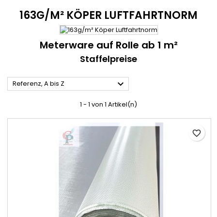
163G/M² KÖPER LUFTFAHRTNORM
Meterware auf Rolle ab 1 m²
Staffelpreise

Referenz, A bis Z
1 - 1 von 1 Artikel(n)
favorite_border