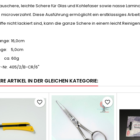
uschere, leichte Schere für Glas und Kohlefaser sowie nasse Lamin
microverzahnt. Diese Ausführung ermöglicht ein erstklassiges Arbeit
iffe nicht lackiert sind, kann die ganze Schere in einem leicht Reinigen
nge: 16,0cm
nge:
5,0cm
ca. 60g
r-Nr. 405/2/B-CR/6"
RE ARTIKEL IN DER GLEICHEN KATEGORIE:
favorite_border
favorite_border