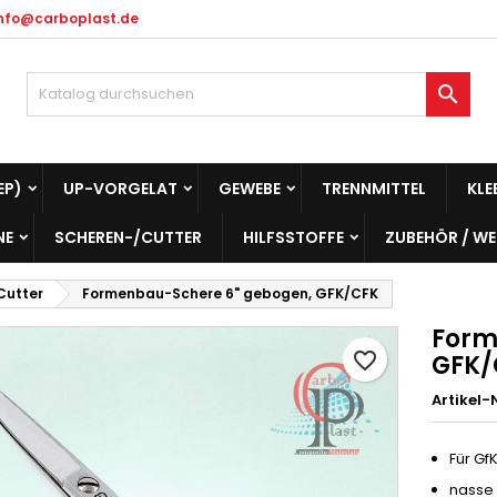
info@carboplast.de
hre Wunschlisten
unschliste erstellen
nmelden

Neue Liste anlegen
e müssen angemeldet sein, um Artikel Ihrer Wunschliste hinzufü
me der Wunschliste
 können.
EP)
UP-VORGELAT
GEWEBE
TRENNMITTEL
KLE
Abbrechen
Anmelde
NE
SCHEREN-/CUTTER
HILFSSTOFFE
ZUBEHÖR / W
Abbrechen
Wunschliste erstelle
Cutter
Formenbau-Schere 6" gebogen, GFK/CFK
Form
favorite_border
GFK/
Artikel-N
Für G
nasse