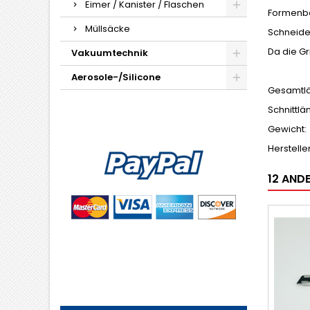
Eimer / Kanister / Flaschen
Formenba
Müllsäcke
Schneide 
Da die Gr
Vakuumtechnik
Aerosole-/Silicone
Gesamtlä
Schnittlä
Gewicht:
Herstelle
12 ANDE