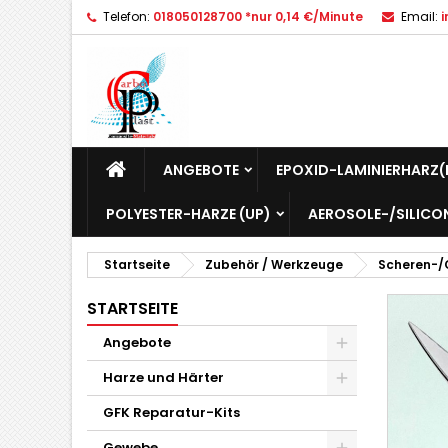
Telefon:
018050128700 *nur 0,14 €/Minute
Email:
I
W
A
add_circle_outline
Si
Na
zu
ANGEBOTE
EPOXID-LAMINIERHARZ(
POLYESTER-HARZE (UP)
AEROSOLE-/SILICO
Startseite
Zubehör / Werkzeuge
Scheren-/
STARTSEITE
Angebote
Harze und Härter
GFK Reparatur-Kits
Gewebe