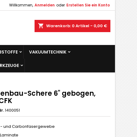
Willkommen,
Anmelden
oder
Erstellen Sie ein Konto
×
×
×
shopping_cart
Warenkorb:
0
Artikel - 0,00 €
gen
BSTOFFE
VAKUUMTECHNIK
n
ERKZEUGE
n
enbau-Schere 6" gebogen,
CFK
r.
1400051
fK- und Carbonfasergewebe
 Laminate