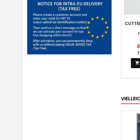
CUTTE
8
7

VIELLE