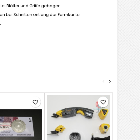
ate,
Blätter und Griffe gebogen.
en bei Schnitten entlang der Formkante.
.
<
>
favorite_border
favorite_border