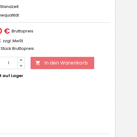
Standzeit
riequalität
0 €
Bruttopreis
€
zzgl. MwSt.
 Stück Bruttopreis
In den Warenkorb

t auf Lager