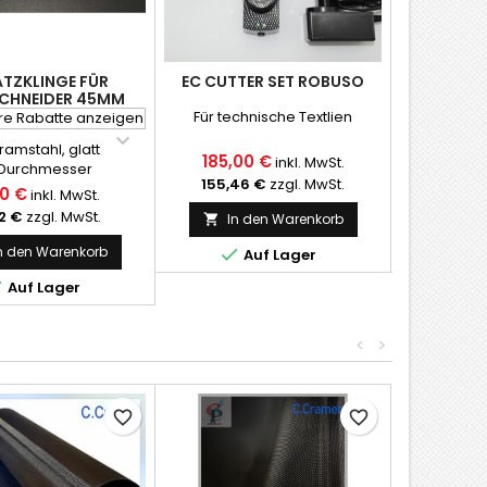
ATZKLINGE FÜR
EC CUTTER SET ROBUSO
GLASFAS
CHNEIDER 45MM
MICR
Für technische Textlien
Für GfK-, b
re Rabatte anzeigen
und A

ramstahl, glatt
Profiqualitä
185,00 €
49,90
inkl. MwSt.
Durchmesser
Indus
155,46 €
zzgl. MwSt.
41,93
50 €
inkl. MwSt.
2 €
zzgl. MwSt.
In den Warenkorb
In 


n den Warenkorb


Auf Lager
A

Auf Lager
<
>
favorite_border
favorite_border