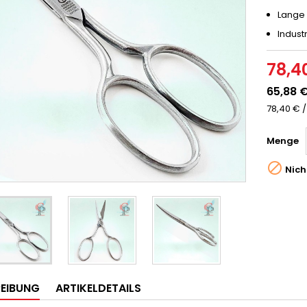
Lange 
Indust
78,4
65,88 
78,40 € /
Menge

Nich
EIBUNG
ARTIKELDETAILS